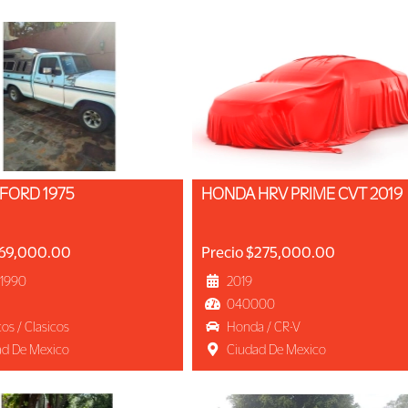
 FORD 1975
HONDA HRV PRIME CVT 2019
$69,000.00
Precio $275,000.00
-1990
2019
040000
cos / Clasicos
Honda / CR-V
ad De Mexico
Ciudad De Mexico