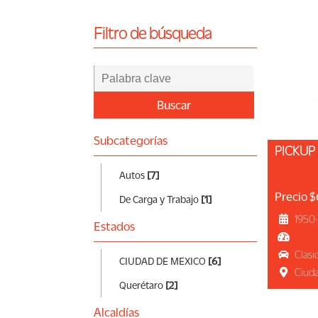
CV
Filtro de búsqueda
Ingresar
Buscar
Subcategorías
PICKUP
Autos
[7]
Precio 
De Carga y Trabajo
[1]
1950
Estados
Clasi
CIUDAD DE MEXICO
[6]
Ciud
Querétaro
[2]
Alcaldías