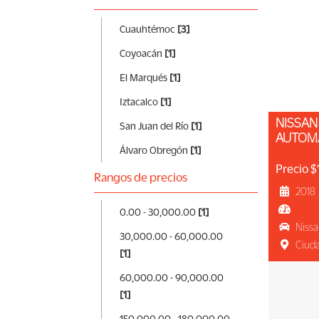
Cuauhtémoc
[3]
Coyoacán
[1]
El Marqués
[1]
Iztacalco
[1]
NISSAN VERSA 2018 ADVANCE,
San Juan del Río
[1]
AUTOM
Álvaro Obregón
[1]
Precio 
Rangos de precios
2018
0.00 - 30,000.00
[1]
Nissa
30,000.00 - 60,000.00
Ciud
[1]
60,000.00 - 90,000.00
[1]
150,000.00 - 180,000.00