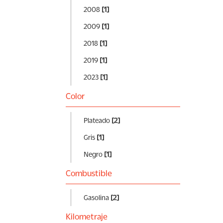
2008
[1]
2009
[1]
2018
[1]
2019
[1]
2023
[1]
Color
Plateado
[2]
Gris
[1]
Negro
[1]
Combustible
Gasolina
[2]
Kilometraje