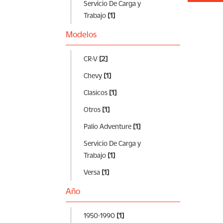
Servicio De Carga y
Trabajo
[1]
Modelos
CR-V
[2]
Chevy
[1]
Clasicos
[1]
Otros
[1]
Palio Adventure
[1]
Servicio De Carga y
Trabajo
[1]
Versa
[1]
Año
1950-1990
[1]