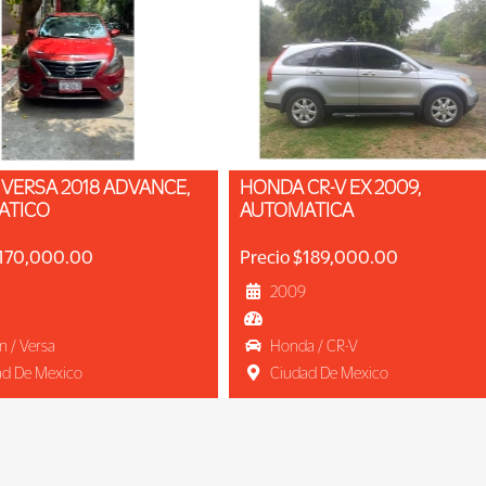
HONDA CR-V EX 2009,
ATICO
AUTOMATICA
$170,000.00
Precio $189,000.00
2009
n / Versa
Honda / CR-V
ad De Mexico
Ciudad De Mexico