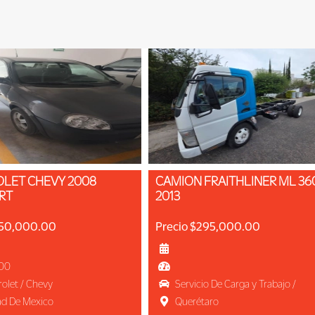
CAMION FRAITHLINER ML 360
RT
2013
$50,000.00
Precio $295,000.00
00
olet / Chevy
Servicio De Carga y Trabajo /
Servicio De Carga y Trabajo
ad De Mexico
Querétaro