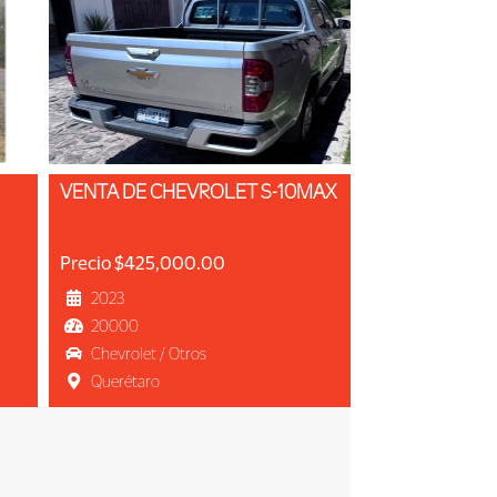
VENTA DE CHEVROLET S-10MAX
Precio $425,000.00
2023
20000
Chevrolet / Otros
Querétaro