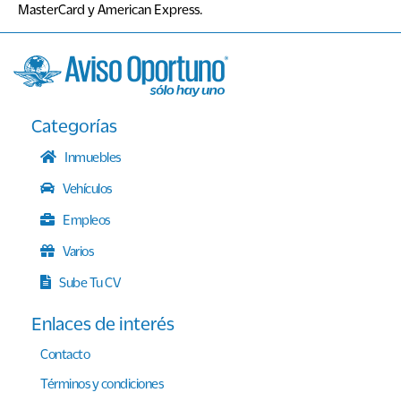
Sube
MasterCard y American Express.
Tu
CV
Ingresar
Categorías
Inmuebles
Vehículos
Empleos
Varios
Sube Tu CV
Enlaces de interés
Contacto
Términos y condiciones