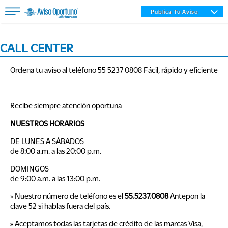
Publica Tu Aviso
CALL CENTER
Ordena tu aviso al teléfono
55 5237 0808
Fácil, rápido y eficiente
Inmuebles
Recibe siempre atención oportuna
Vehículos
NUESTROS HORARIOS
DE LUNES A SÁBADOS
Empleos
de 8:00 a.m. a las 20:00 p.m.
DOMINGOS
de 9:00 a.m. a las 13:00 p.m.
Varios
» Nuestro número de teléfono es el
55.5237.0808
Antepon la
clave 52 si hablas fuera del país.
» Aceptamos todas las tarjetas de crédito de las marcas Visa,