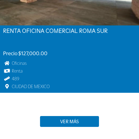
RENTA OFICINA COMERCIAL ROMA SUR
Precio $127,000.00
Oficinas
Renta
489
CIUDAD DE MEXICO
VER MÁS