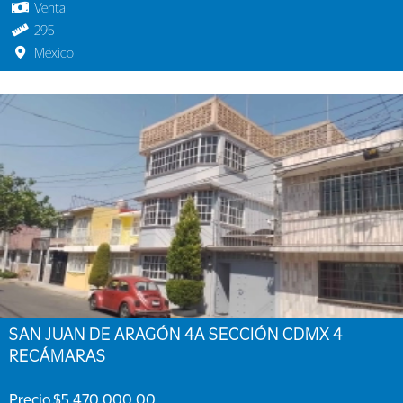
Venta
295
México
SAN JUAN DE ARAGÓN 4A SECCIÓN CDMX 4
RECÁMARAS
Precio $5,470,000.00