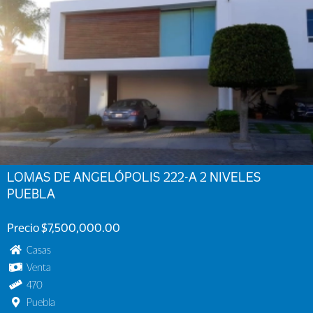
LOMAS DE ANGELÓPOLIS 222-A 2 NIVELES
PUEBLA
Precio $7,500,000.00
Casas
Venta
470
Puebla