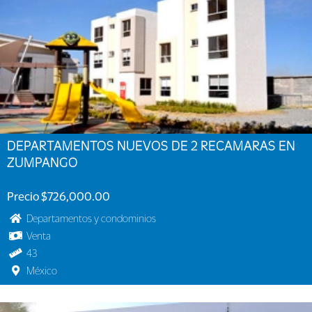
DEPARTAMENTOS NUEVOS DE 2 RECAMARAS EN
ZUMPANGO
Precio $726,000.00
Departamentos y condominios
Venta
43
México