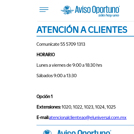
ATENCIÓN A CLIENTES
Inmuebles
Comunícate
55 5709 1313
HORARIO
Vehículos
Lunes a viernes de 9:00 a 18:30 hrs
Sábados 9:00 a 13:30
Empleos
Opción 1
Varios
Extensiones:
1020, 1022, 1023, 1024, 1025
E-mail:
atencionalclienteao@eluniversal.com.mx
Sube
Tu