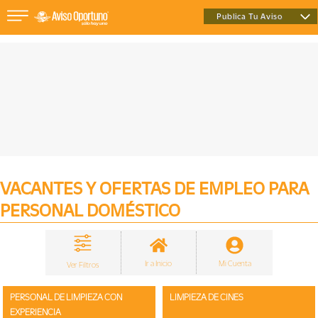
Publica Tu Aviso
×
Inmuebles
Vehículos
VACANTES Y OFERTAS DE EMPLEO PARA
PERSONAL DOMÉSTICO
Empleos
Varios
Ir a Inicio
Mi Cuenta
Ver Filtros
PERSONAL DE LIMPIEZA CON
LIMPIEZA DE CINES
EXPERIENCIA