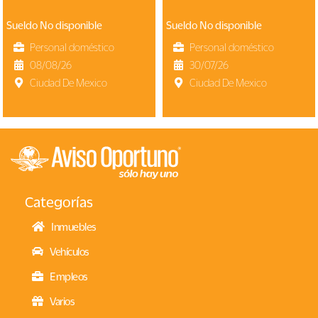
Sube
Tu
Sueldo No disponible
Sueldo No disponible
CV
Personal doméstico
Personal doméstico
08/08/26
30/07/26
Ciudad De Mexico
Ciudad De Mexico
Ingresar
Categorías
Inmuebles
Vehículos
Empleos
Varios