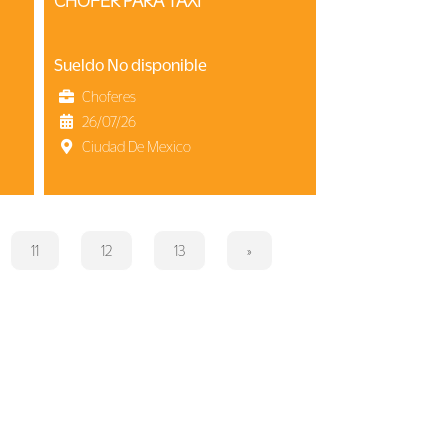
CHOFER PARA TAXI
Sueldo No disponible
Choferes
26/07/26
Ciudad De Mexico
11
12
13
»