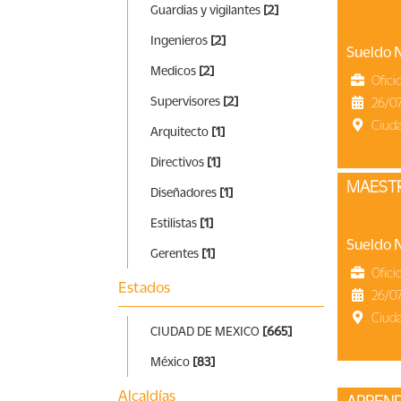
Guardias y vigilantes
[2]
Ingenieros
[2]
Sueldo 
Medicos
[2]
Ofici
Supervisores
[2]
26/0
Ciud
Arquitecto
[1]
Directivos
[1]
MAES
Diseñadores
[1]
Estilistas
[1]
Sueldo 
Gerentes
[1]
Ofici
Estados
26/0
Ciud
CIUDAD DE MEXICO
[665]
México
[83]
Alcaldías