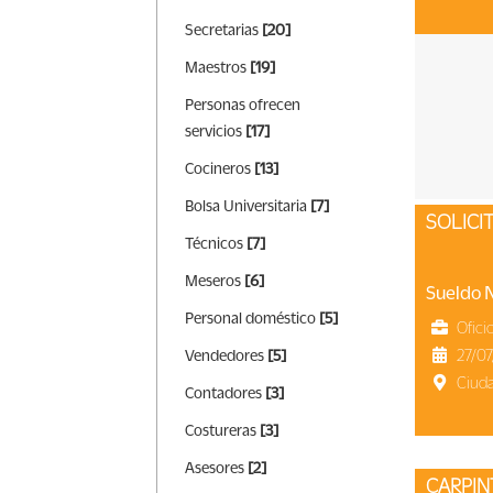
Secretarias
[20]
Maestros
[19]
Personas ofrecen
servicios
[17]
Cocineros
[13]
Bolsa Universitaria
[7]
SOLIC
Técnicos
[7]
Meseros
[6]
Sueldo 
Personal doméstico
[5]
Ofici
27/07
Vendedores
[5]
Ciud
Contadores
[3]
Costureras
[3]
Asesores
[2]
CARPI