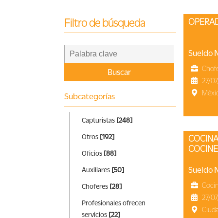
CV
OPERA
Filtro de búsqueda
Ingresar
Sueldo 
Chof
Buscar
27/07
Méxi
Subcategorías
Capturistas
[248]
Otros
[192]
COCINA MEXICANA SOLICITA
COCIN
Oficios
[88]
Sueldo 
Auxiliares
[50]
Coci
Choferes
[28]
27/07
Profesionales ofrecen
Ciud
servicios
[22]