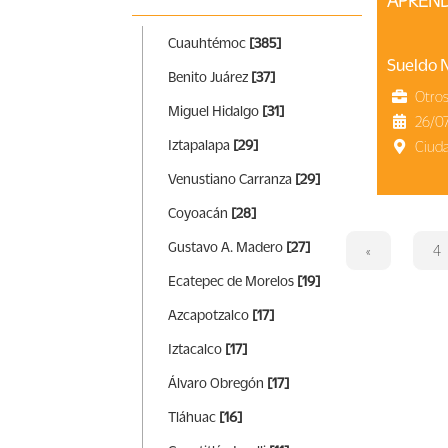
APREN
Cuauhtémoc
[385]
Sueldo 
Benito Juárez
[37]
Otro
Miguel Hidalgo
[31]
26/0
Iztapalapa
[29]
Ciud
Venustiano Carranza
[29]
Coyoacán
[28]
Gustavo A. Madero
[27]
«
4
Ecatepec de Morelos
[19]
Azcapotzalco
[17]
Iztacalco
[17]
Álvaro Obregón
[17]
Tláhuac
[16]