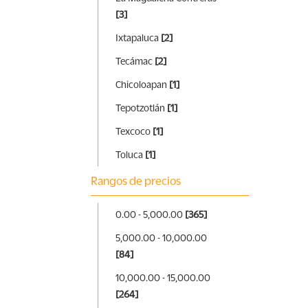
[3]
Ixtapaluca
[2]
Tecámac
[2]
Chicoloapan
[1]
Tepotzotlán
[1]
Texcoco
[1]
Toluca
[1]
Rangos de precios
0.00 - 5,000.00
[365]
5,000.00 - 10,000.00
[84]
10,000.00 - 15,000.00
[264]