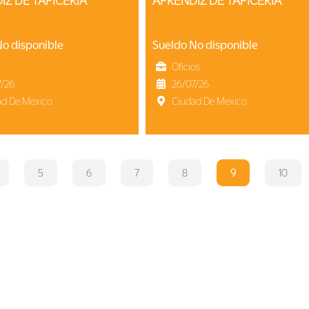
DIZ DE TAPICERÍA
APRENDIZ DE TAPICERÍA
No disponible
Sueldo No disponible
s
Oficios
7/26
26/07/26
ad De Mexico
Ciudad De Mexico
5
6
7
8
9
10