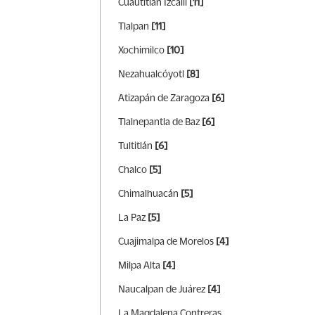
Cuautitlán Izcalli
[11]
Tlalpan
[11]
Xochimilco
[10]
Nezahualcóyotl
[8]
Atizapán de Zaragoza
[6]
Tlalnepantla de Baz
[6]
Tultitlán
[6]
Chalco
[5]
Chimalhuacán
[5]
La Paz
[5]
Cuajimalpa de Morelos
[4]
Milpa Alta
[4]
Naucalpan de Juárez
[4]
La Magdalena Contreras