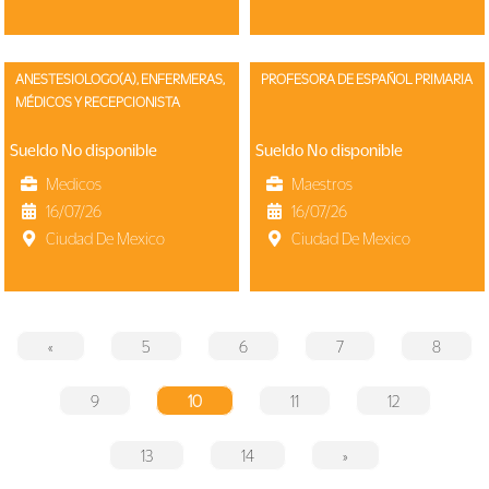
ANESTESIOLOGO(A), ENFERMERAS,
PROFESORA DE ESPAÑOL PRIMARIA
MÉDICOS Y RECEPCIONISTA
Sueldo No disponible
Sueldo No disponible
Medicos
Maestros
16/07/26
16/07/26
Ciudad De Mexico
Ciudad De Mexico
«
5
6
7
8
9
10
11
12
13
14
»