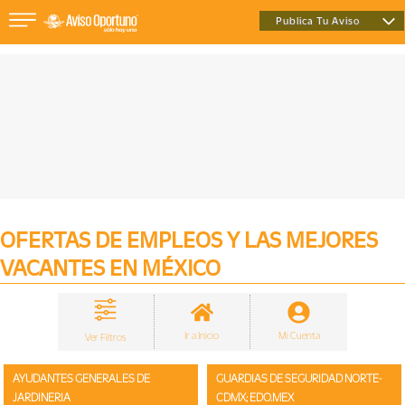
Publica Tu Aviso
×
Inmuebles
Vehículos
OFERTAS DE EMPLEOS Y LAS MEJORES
VACANTES EN MÉXICO
Empleos
Varios
Ir a Inicio
Mi Cuenta
Ver Filtros
AYUDANTES GENERALES DE
GUARDIAS DE SEGURIDAD NORTE-
JARDINERIA
CDMX; EDO.MEX