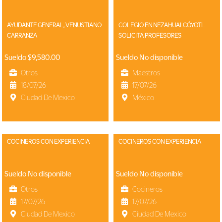
AYUDANTE GENERAL, VENUSTIANO
COLEGIO EN NEZAHUALCÓYOTL
CARRANZA
SOLICITA PROFESORES
Sueldo $9,580.00
Sueldo No disponible
Otros
Maestros
18/07/26
17/07/26
Ciudad De Mexico
México
COCINEROS CON EXPERIENCIA
COCINEROS CON EXPERIENCIA
Sueldo No disponible
Sueldo No disponible
Otros
Cocineros
17/07/26
17/07/26
Ciudad De Mexico
Ciudad De Mexico