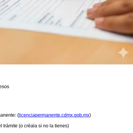
pesos
manente: (
licenciapermanente.cdmx.gob.mx
)
trámite (o créala si no la tienes)