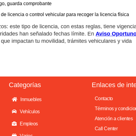
pago, guarda comprobante
 licencia o control vehicular para recoger la licencia física
s: este tipo de licencia, con estas reglas, tiene vigenci
toridades han señalado fechas límite. En
Aviso Oportun
ue impactan tu movilidad, trámites vehiculares y vida
Categorías
Enlaces de int
Contacto
Inmuebles
Términos y condicio
Vehículos
Atención a clientes
Empleos
Call Center
Varios