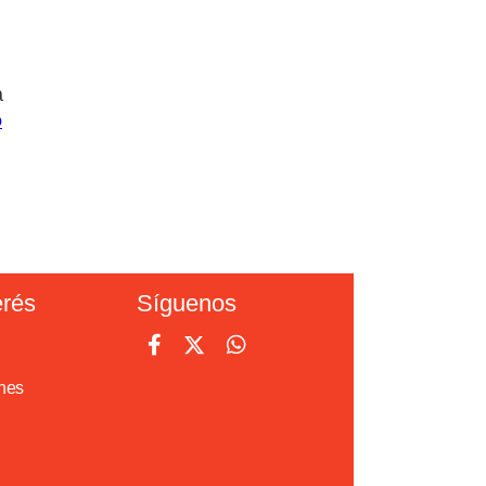
a
o
erés
Síguenos
nes