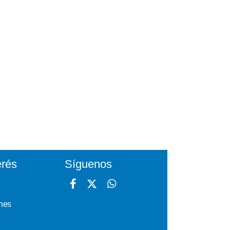
erés
Síguenos
nes