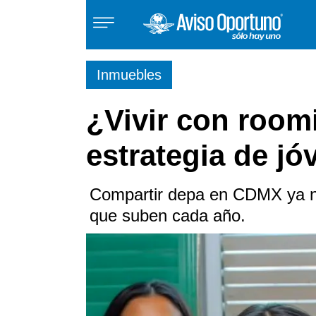
Inmuebles
Inmuebles
¿Vivir con roomi
Vehículos
estrategia de jó
Empleos
Compartir depa en CDMX ya no 
que suben cada año.
Varios
Varios