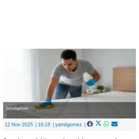
Ingresar
istockphoto
12 Nov 2025
16:18
yamilgomez